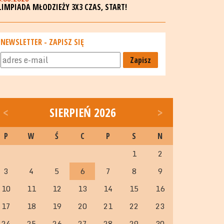
LIMPIADA MŁODZIEŻY 3X3 CZAS, START!
NEWSLETTER - ZAPISZ SIĘ
Zapisz
<
SIERPIEŃ 2026
>
P
W
Ś
C
P
S
N
1
2
3
4
5
6
7
8
9
10
11
12
13
14
15
16
17
18
19
20
21
22
23
24
25
26
27
28
29
30