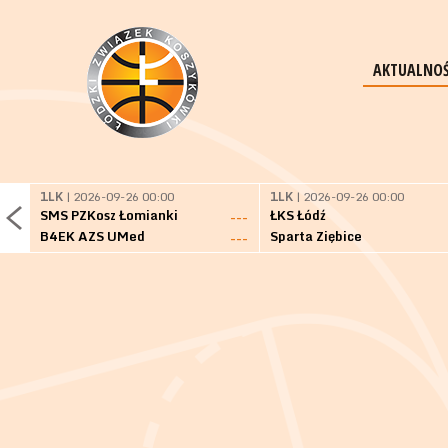
AKTUALNOŚ
1LK
| 2026-09-26 00:00
1LK
| 2026-09-26 00:00
SMS PZKosz Łomianki
ŁKS Łódź
---
B4EK AZS UMed
Sparta Ziębice
---