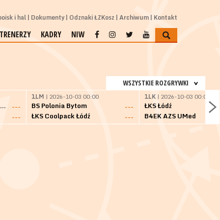
oisk i hal
Dokumenty
Odznaki ŁZKosz
Archiwum
Kontakt
TRENERZY
KADRY
NIW
WSZYSTKIE ROZGRYWKI
1LM
| 2026-10-03 00:00
1LK
| 2026-10-03 00:00
SKS Fulimpex Starogard Gdański
BS Polonia Bytom
ŁKS Łódź
---
---
ŁKS Coolpack Łódź
B4EK AZS UMed
---
---