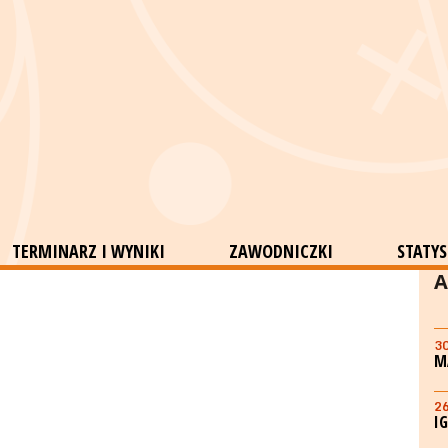
TERMINARZ I WYNIKI
ZAWODNICZKI
STATYS
A
3
M
2
I