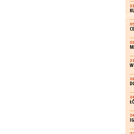
2
K
0
C
0
M
2
W
2
D
2
Ł
2
I
2