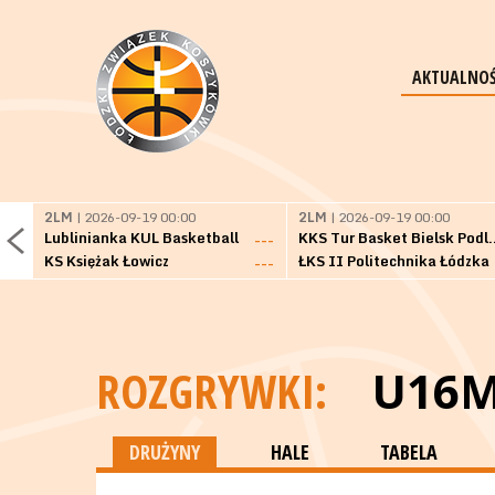
AKTUALNOŚ
2LM
| 2026-09-19 00:00
2LM
| 2026-09-19 00:00
Lublinianka KUL Basketball
KKS Tur Basket 
---
KS Księżak Łowicz
ŁKS II Politechnika Łódzka
---
ROZGRYWKI:
U16
DRUŻYNY
HALE
TABELA