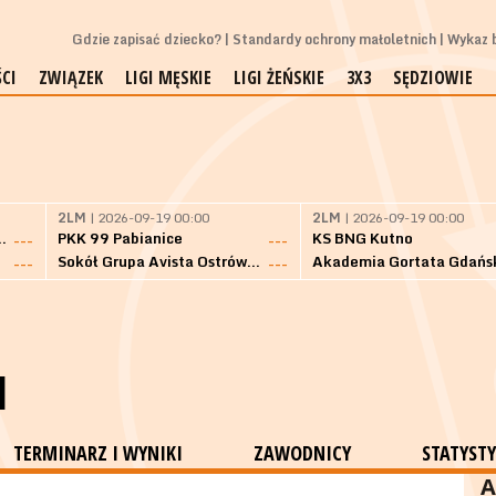
Gdzie zapisać dziecko?
Standardy ochrony małoletnich
Wykaz b
CI
ZWIĄZEK
LIGI MĘSKIE
LIGI ŻEŃSKIE
3X3
SĘDZIOWIE
2LM
| 2026-09-19 00:00
2LM
| 2026-09-19 00:00
Bielsk Podlaski
PKK 99 Pabianice
KS BNG Kutno
---
---
Sokół Grupa Avista Ostrów Maz.
Akademia Gortata Gdańs
---
---
M
TERMINARZ I WYNIKI
ZAWODNICY
STATYSTY
A