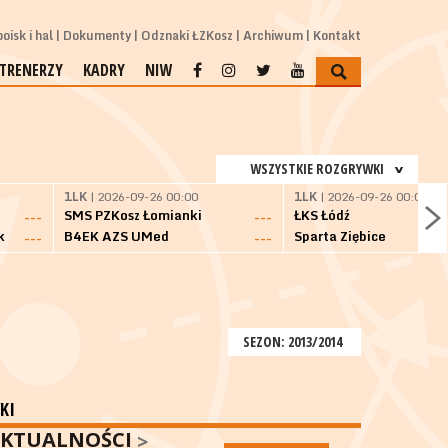
oisk i hal
Dokumenty
Odznaki ŁZKosz
Archiwum
Kontakt
TRENERZY
KADRY
NIW
WSZYSTKIE ROZGRYWKI
1LK
| 2026-09-26 00:00
1LK
| 2026-09-26 00:00
SMS PZKosz Łomianki
ŁKS Łódź
---
---
k
B4EK AZS UMed
Sparta Ziębice
---
---
SEZON: 2013/2014
KI
KTUALNOŚCI