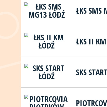
ŁKS SMS 
ŁKS II K
SKS STAR
PIOTRCO