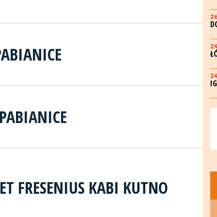
2
D
2
PABIANICE
Ł
2
I
 PABIANICE
ET FRESENIUS KABI KUTNO