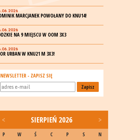
6.06.2026
OMINIK MARCJANEK POWOŁANY DO KNU14!
4.06.2026
ÓDZKIE NA 9 MIEJSCU W OOM 3X3
4.06.2026
GOR URBAN W KNU21 M 3X3!
NEWSLETTER - ZAPISZ SIĘ
Zapisz
<
SIERPIEŃ 2026
>
P
W
Ś
C
P
S
N