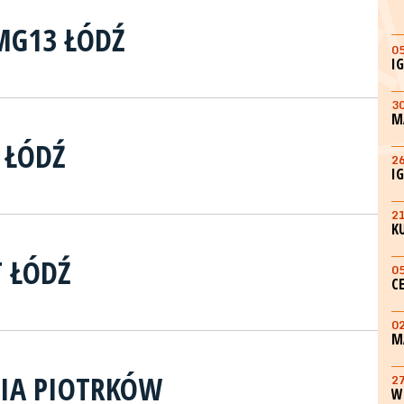
MG13 ŁÓDŹ
0
I
3
M
M ŁÓDŹ
2
I
2
K
T ŁÓDŹ
0
C
0
M
VIA PIOTRKÓW
2
W