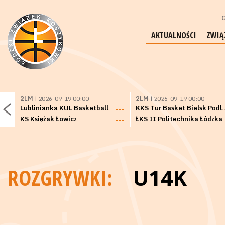
G
AKTUALNOŚCI
ZWIĄ
2LM
| 2026-09-19 00:00
2LM
| 2026-09-19 00:00
Lublinianka KUL Basketball
KKS Tur Basket 
---
KS Księżak Łowicz
ŁKS II Politechnika Łódzka
---
ROZGRYWKI:
U14K