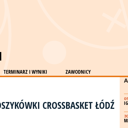
M
TERMINARZ I WYNIKI
ZAWODNICY
A
0
SZYKÓWKI CROSSBASKET ŁÓDŹ
I
3
M