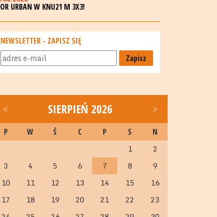
GOR URBAN W KNU21 M 3X3!
NEWSLETTER - ZAPISZ SIĘ
Zapisz
<
SIERPIEŃ 2026
>
P
W
Ś
C
P
S
N
1
2
3
4
5
6
7
8
9
10
11
12
13
14
15
16
17
18
19
20
21
22
23
24
25
26
27
28
29
30