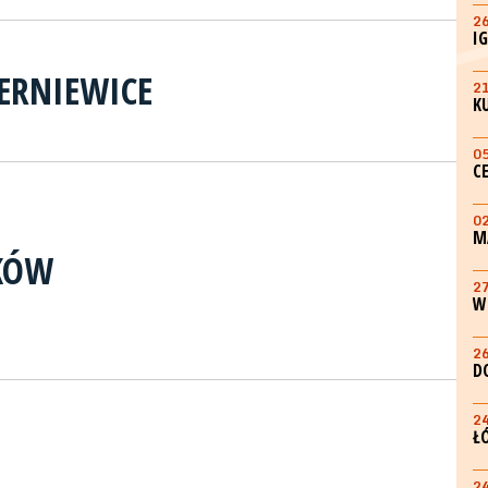
2
I
IERNIEWICE
2
K
0
C
0
M
KÓW
2
W
2
D
2
Ł
2