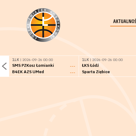
AKTUALNOŚ
1LK
| 2026-09-26 00:00
1LK
| 2026-09-26 00:00
SMS PZKosz Łomianki
ŁKS Łódź
---
B4EK AZS UMed
Sparta Ziębice
---