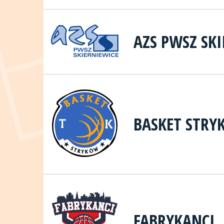
AZS PWSZ SK
BASKET STRY
FABRYKANCI