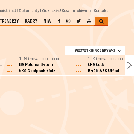
oisk i hal
Dokumenty
Odznaki ŁZKosz
Archiwum
Kontakt
TRENERZY
KADRY
NIW
WSZYSTKIE ROZGRYWKI
1LM
| 2026-10-03 00:00
1LK
| 2026-10-03 00:00
SKS Fulimpex Starogard Gdański
BS Polonia Bytom
ŁKS Łódź
---
---
ŁKS Coolpack Łódź
B4EK AZS UMed
---
---