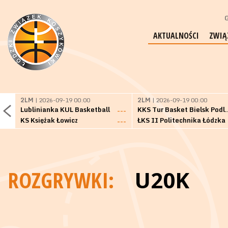
G
AKTUALNOŚCI
ZWIĄ
2LM
| 2026-09-19 00:00
2LM
| 2026-09-19 00:00
Lublinianka KUL Basketball
KKS Tur Basket 
---
KS Księżak Łowicz
ŁKS II Politechnika Łódzka
---
ROZGRYWKI:
U20K