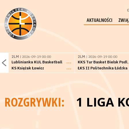
G
AKTUALNOŚCI
ZWIĄ
2LM
| 2026-09-19 00:00
2LM
| 2026-09-19 00:00
Lublinianka KUL Basketball
KKS Tur Basket 
---
KS Księżak Łowicz
ŁKS II Politechnika Łódzka
---
ROZGRYWKI:
1 LIGA K